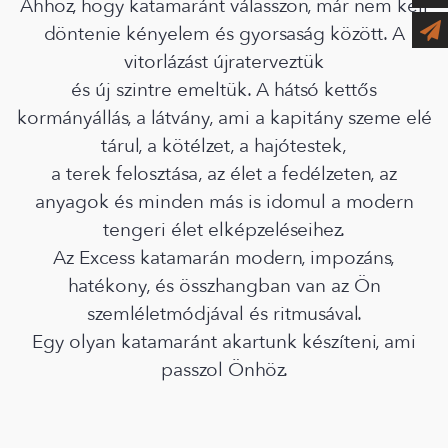
Ahhoz, hogy katamaránt válasszon, már nem kell
döntenie kényelem és gyorsaság között. A
vitorlázást újraterveztük
és új szintre emeltük. A hátsó kettős
kormányállás, a látvány, ami a kapitány szeme elé
tárul, a kötélzet, a hajótestek,
a terek felosztása, az élet a fedélzeten, az
anyagok és minden más is idomul a modern
tengeri élet elképzeléseihez.
Az Excess katamarán modern, impozáns,
hatékony, és összhangban van az Ön
szemléletmódjával és ritmusával.
Egy olyan katamaránt akartunk készíteni, ami
passzol Önhöz.